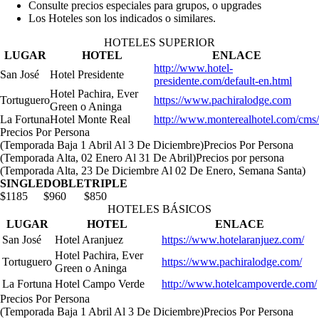
Consulte precios especiales para grupos, o upgrades
Los Hoteles son los indicados o similares.
HOTELES SUPERIOR
LUGAR
HOTEL
ENLACE
http://www.hotel-
San José
Hotel Presidente
presidente.com/default-en.html
Hotel Pachira, Ever
Tortuguero
https://www.pachiralodge.com
Green o Aninga
La Fortuna
Hotel Monte Real
http://www.monterealhotel.com/cms/
Precios Por Persona
(Temporada Baja 1 Abril Al 3 De Diciembre)
Precios Por Persona
(Temporada Alta, 02 Enero Al 31 De Abril)
Precios por persona
(Temporada Alta, 23 De Diciembre Al 02 De Enero, Semana Santa)
SINGLE
DOBLE
TRIPLE
$1185
$960
$850
HOTELES BÁSICOS
LUGAR
HOTEL
ENLACE
San José
Hotel Aranjuez
https://www.hotelaranjuez.com/
Hotel Pachira, Ever
Tortuguero
https://www.pachiralodge.com/
Green o Aninga
La Fortuna
Hotel Campo Verde
http://www.hotelcampoverde.com/
Precios Por Persona
(Temporada Baja 1 Abril Al 3 De Diciembre)
Precios Por Persona