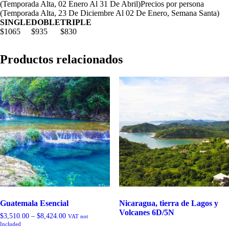
(Temporada Alta, 02 Enero Al 31 De Abril)
Precios por persona
(Temporada Alta, 23 De Diciembre Al 02 De Enero, Semana Santa)
SINGLE
DOBLE
TRIPLE
$1065
$935
$830
Productos relacionados
Guatemala Esencial
Nicaragua, tierra de Lagos y
Volcanes 6D/5N
$
3,510.00
–
$
8,424.00
VAT not
Included