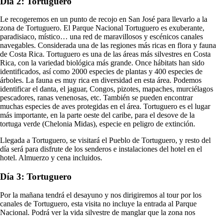
Día 2: Tortuguero
Le recogeremos en un punto de recojo en San José para llevarlo a la
zona de Tortuguero. El Parque Nacional Tortuguero es exuberante,
paradisiaco, místico… una red de maravillosos y escénicos canales
navegables. Considerada una de las regiones más ricas en flora y fauna
de Costa Rica. Tortuguero es una de las áreas más silvestres en Costa
Rica, con la variedad biológica más grande. Once hábitats han sido
identificados, así como 2000 especies de plantas y 400 especies de
árboles. La fauna es muy rica en diversidad en esta área. Podemos
identificar el danta, el jaguar, Congos, pizotes, mapaches, murciélagos
pescadores, ranas venenosas, etc. También se pueden encontrar
muchas especies de aves protegidas en el área. Tortuguero es el lugar
más importante, en la parte oeste del caribe, para el desove de la
tortuga verde (Chelonia Midas), especie en peligro de extinción.
Llegada a Tortuguero, se visitará el Pueblo de Tortuguero, y resto del
día será para disfrute de los senderos e instalaciones del hotel en el
hotel. Almuerzo y cena incluidos.
Día 3: Tortuguero
Por la mañana tendrá el desayuno y nos dirigiremos al tour por los
canales de Tortuguero, esta visita no incluye la entrada al Parque
Nacional. Podrá ver la vida silvestre de manglar que la zona nos