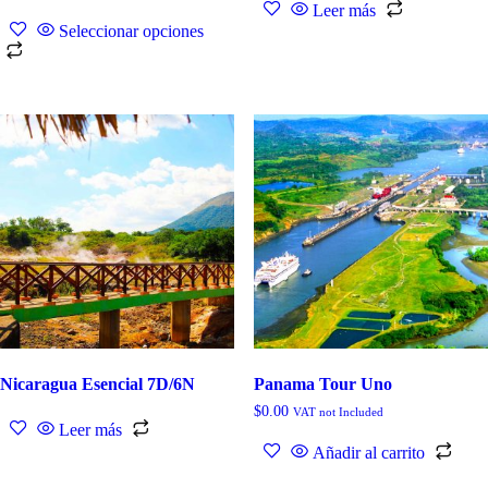
Leer más
Seleccionar opciones
Nicaragua Esencial 7D/6N
Panama Tour Uno
$
0.00
VAT not Included
Leer más
Añadir al carrito