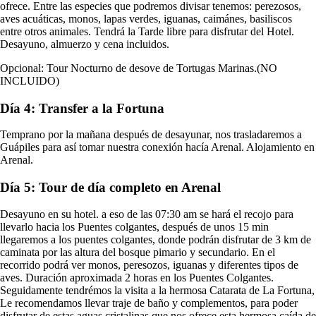
ofrece. Entre las especies que podremos divisar tenemos: perezosos,
aves acuáticas, monos, lapas verdes, iguanas, caimánes, basiliscos
entre otros animales. Tendrá la Tarde libre para disfrutar del Hotel.
Desayuno, almuerzo y cena incluidos.
Opcional: Tour Nocturno de desove de Tortugas Marinas.(NO
INCLUIDO)
Día 4: Transfer a la Fortuna
Temprano por la mañana después de desayunar, nos trasladaremos a
Guápiles para así tomar nuestra conexión hacía Arenal. Alojamiento en
Arenal.
Día 5: Tour de día completo en Arenal
Desayuno en su hotel. a eso de las 07:30 am se hará el recojo para
llevarlo hacia los Puentes colgantes, después de unos 15 min
llegaremos a los puentes colgantes, donde podrán disfrutar de 3 km de
caminata por las altura del bosque pimario y secundario. En el
recorrido podrá ver monos, peresozos, iguanas y diferentes tipos de
aves. Duración aproximada 2 horas en los Puentes Colgantes.
Seguidamente tendrémos la visita a la hermosa Catarata de La Fortuna,
Le recomendamos llevar traje de baño y complementos, para poder
disfrutar de estas aguas cristalinas que nos ofrece esta hermosa caída de