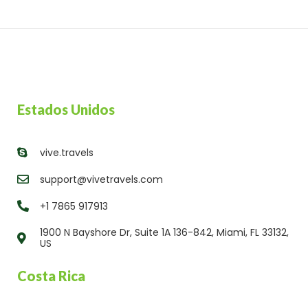
Estados Unidos
vive.travels
support@vivetravels.com
+1 7865 917913
1900 N Bayshore Dr, Suite 1A 136-842, Miami, FL 33132,
US
Costa Rica